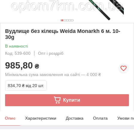
Вудлище без кілець Weida Monarkh 6 м. 10-
30g
В наявності
Код: 539-600
Опт і роздріб
985,80
₴
Мінімальна сума замовлення на сайті — 4 000 ₴
834,70 ₴
від 20 шт.
Купити
Опис
Характеристики
Доставка
Оплата
Умови п