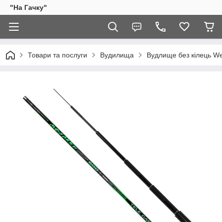
"На Гачку"
Товари та послуги
Вудилища
Вудлище без кілець We