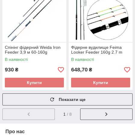
Спінінг фідерний Weida Iron
Фідерне вудилище Feima
Feeder 3,9 м 60-160g
Looker Feeder 160g 2.7 m
В наявності
В наявності
930
648,70
₴
₴
Купити
Купити
Показати ще
1
/ 8
Про нас