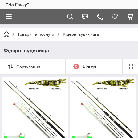
"На Гачку"
Товари та послуги
Фідерні вудилища
Фідерні вудилища
Сортування
0
Фільтри