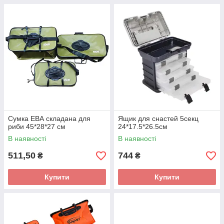
Сумка ЕВА складана для
Ящик для снастей 5секц
риби 45*28*27 см
24*17.5*26.5см
В наявності
В наявності
511,50
744
₴
₴
Купити
Купити