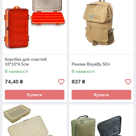
Коробка для снастей
18*10*4.5см
Рюкзак BoyaBy 50л.
В наявності
В наявності
74,40
837
₴
₴
Купити
Купити