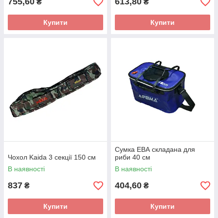
755,60
613,80
₴
₴
Купити
Купити
Сумка ЕВА складана для
Чохол Kaida 3 секції 150 см
риби 40 см
В наявності
В наявності
837
404,60
₴
₴
Купити
Купити