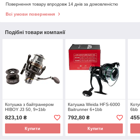
Повернення товару впродовж 14 днів за домовленістю
Всі умови повернення
Подібні товари компанії
Котушка з байтранером
Катушка Weida HFS-6000
Коту
HIBOY J3 50, 9+1bb
Baitrunner 6+1bb
6bb
823,10
792,80
455
₴
₴
Купити
Купити