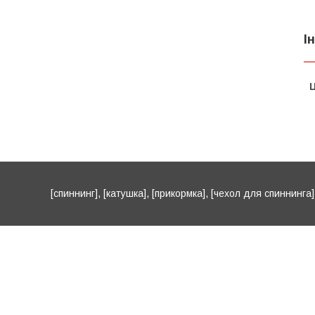
І
Ц
[спиннинг], [катушка], [прикормка], [чехол для спиннинга], 