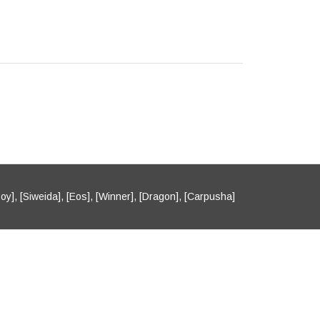
oy], [Siweida], [Eos], [Winner], [Dragon], [Carpusha]