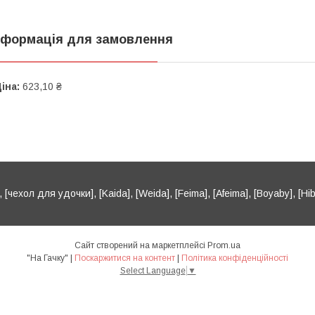
нформація для замовлення
іна:
623,10 ₴
[чехол для удочки], [Kaida], [Weida], [Feima], [Afeima], [Boyaby], [Hib
Сайт створений на маркетплейсі
Prom.ua
"На Гачку" |
Поскаржитися на контент
|
Політика конфіденційності
Select Language
▼