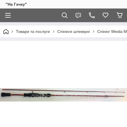
"На Гачку"
Товари та послуги
Спінінги штекерні
Спінінг Weida M