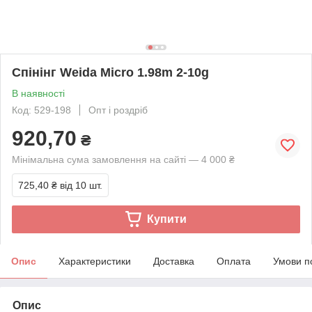
Спінінг Weida Micro 1.98m 2-10g
В наявності
Код: 529-198
Опт і роздріб
920,70
₴
Мінімальна сума замовлення на сайті — 4 000 ₴
725,40 ₴
від 10 шт.
Купити
Опис
Характеристики
Доставка
Оплата
Умови п
Опис