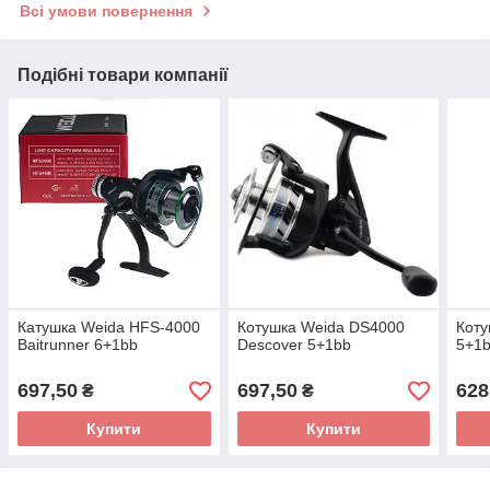
Всі умови повернення
Подібні товари компанії
Катушка Weida HFS-4000
Котушка Weida DS4000
Коту
Baitrunner 6+1bb
Descover 5+1bb
5+1
697,50
697,50
628
₴
₴
Купити
Купити