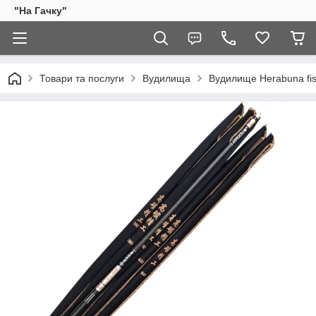
"На Гачку"
Товари та послуги
Вудилища
Вудилище Herabuna fish