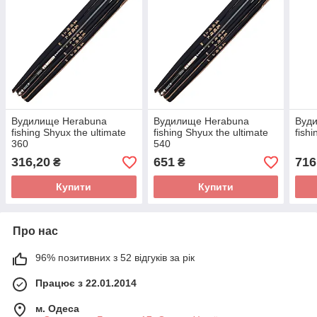
Вудилище Herabuna
Вудилище Herabuna
Вуд
fishing Shyux the ultimate
fishing Shyux the ultimate
fish
360
540
316,20
651
716
₴
₴
Купити
Купити
Про нас
96% позитивних з 52 відгуків за рік
Працює з 22.01.2014
м. Одеса