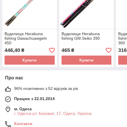
Вудилище Herabuna
Вудилище Herabuna
Вуд
fishing Dawachuawgehi
fishing GM.Seiko 390
fish
450
360
446,40
465
316
₴
₴
Купити
Купити
Про нас
96% позитивних з 52 відгуків за рік
Працює з 22.01.2014
м. Одеса
г. Одесса ул. Базовая, 17, Одеса, Україна
Контакти