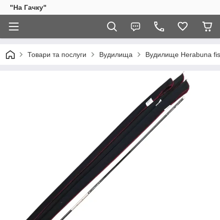
"На Гачку"
Товари та послуги
Вудилища
Вудилище Herabuna fis