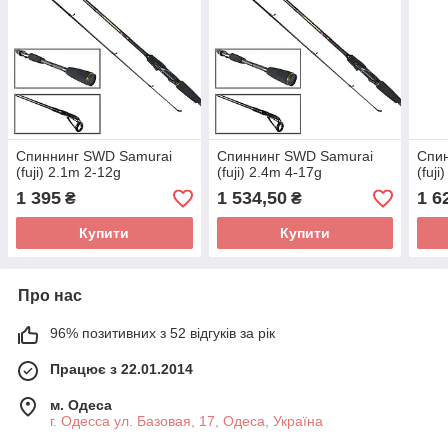
Спиннинг SWD Samurai
Спиннинг SWD Samurai
Спи
(fuji) 2.1m 2-12g
(fuji) 2.4m 4-17g
(fuj
1 395
1 534,50
1 6
₴
₴
Купити
Купити
Про нас
96% позитивних з 52 відгуків за рік
Працює з 22.01.2014
м. Одеса
г. Одесса ул. Базовая, 17, Одеса, Україна