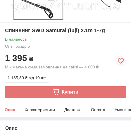
Спиннинг SWD Samurai (fuji) 2.1m 1-7g
В наявності
Опт і роздріб
1 395
₴
Мінімальна сума замовлення на сайті — 4 000 ₴
1 185,80 ₴
від 10 шт.
Купити
Опис
Характеристики
Доставка
Оплата
Умови п
Опис