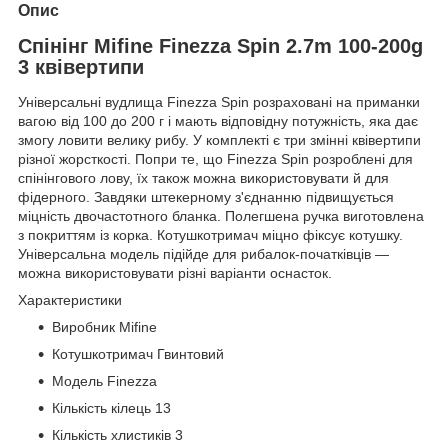
Опис
Спінінг Mifine Finezza Spin 2.7m 100-200g
3 квівертипи
Універсальні вудлища Finezza Spin розраховані на приманки
вагою від 100 до 200 г і мають відповідну потужність, яка дає
змогу ловити велику рибу. У комплекті є три змінні квівертипи
різної жорсткості. Попри те, що Finezza Spin розроблені для
спінінгового лову, їх також можна використовувати й для
фідерного. Завдяки штекерному з'єднанню підвищується
міцність двочастотного бланка. Полегшена ручка виготовлена
з покриттям із корка. Котушкотримач міцно фіксує котушку.
Універсальна модель підійде для рибалок-початківців —
можна використовувати різні варіанти оснасток.
Характеристики
Виробник Mifine
Котушкотримач Гвинтовий
Модель Finezza
Кількість кілець 13
Кількість хлистиків 3