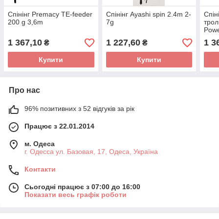
Спінінг Premacy TE-feeder
Спінінг Ayashi spin 2.4m 2-
Спін
200 g 3,6m
7g
трол
Powe
1 367,10
1 227,60
1 3
₴
₴
Купити
Купити
Про нас
96% позитивних з 52 відгуків за рік
Працює з 22.01.2014
м. Одеса
г. Одесса ул. Базовая, 17, Одеса, Україна
Контакти
Сьогодні працює з 07:00 до 16:00
Показати весь графік роботи