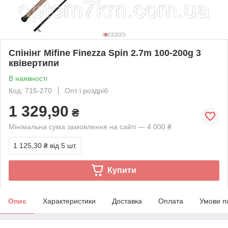
Спінінг Mifine Finezza Spin 2.7m 100-200g 3
квівертипи
В наявності
Код: 715-270
Опт і роздріб
1 329,90
₴
Мінімальна сума замовлення на сайті — 4 000 ₴
1 125,30 ₴
від 5 шт.
Купити
Опис
Характеристики
Доставка
Оплата
Умови п