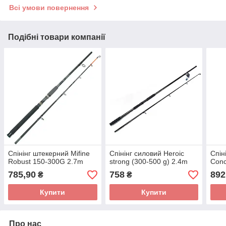
Всі умови повернення
Подібні товари компанії
Спінінг штекерний Mifine
Спінінг силовий Heroic
Спін
Robust 150-300G 2.7m
strong (300-500 g) 2.4m
Conc
785,90
758
892
₴
₴
Купити
Купити
Про нас