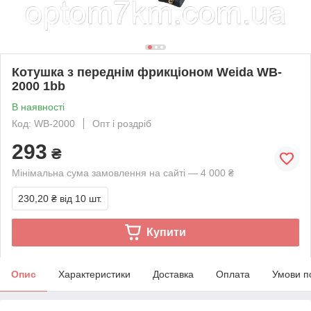
Котушка з переднім фрикціоном Weida WB-
2000 1bb
В наявності
Код: WB-2000
Опт і роздріб
293
₴
Мінімальна сума замовлення на сайті — 4 000 ₴
230,20 ₴
від 10 шт.
Купити
Опис
Характеристики
Доставка
Оплата
Умови п