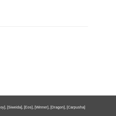
oy], [Siweida], [Eos], [Winner], [Dragon], [Carpusha]