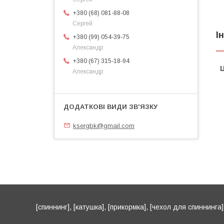
+380 (68) 081-88-08
Сергей
І
+380 (99) 054-39-75
Александр
+380 (67) 315-18-94
Ц
Александр
ksergbk@gmail.com
[спиннинг], [катушка], [прикормка], [чехол для спиннинга], 