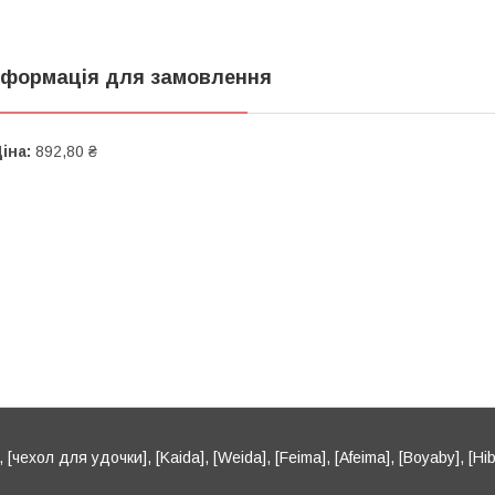
нформація для замовлення
іна:
892,80 ₴
[чехол для удочки], [Kaida], [Weida], [Feima], [Afeima], [Boyaby], [Hib