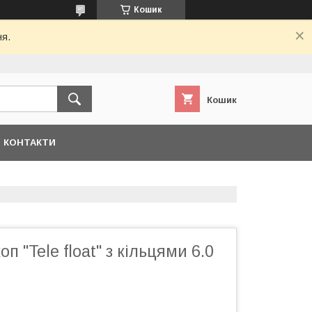
Кошик
ня.
Кошик
КОНТАКТИ
п "Tele float" з кільцями 6.0