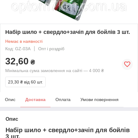
Набір шило + свердло+зачіп для бойлів 3 шт.
Немає в наявності
Код: GZ-03A
Опт і роздріб
32,60
₴
Мінімальна сума замовлення на сайті — 4 000 ₴
23,30 ₴
від 60 шт.
Опис
Доставка
Оплата
Умови повернення
Опис
Набір шило + свердло+зачіп для бойлів
3 шт.