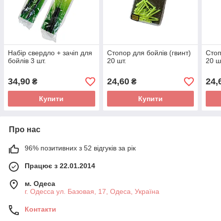
Набір свердло + зачіп для
Стопор для бойлів (гвинт)
Стоп
бойлів 3 шт.
20 шт.
20 ш
34,90
24,60
24,
₴
₴
Купити
Купити
Про нас
96% позитивних з 52 відгуків за рік
Працює з 22.01.2014
м. Одеса
г. Одесса ул. Базовая, 17, Одеса, Україна
Контакти