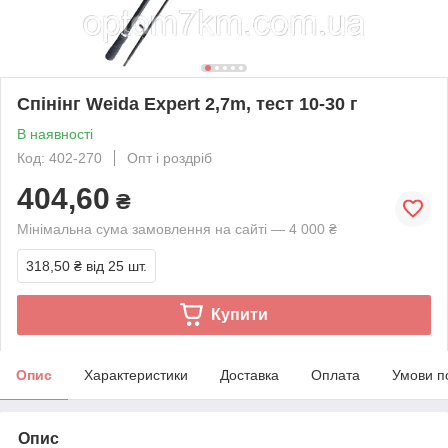
Спінінг Weida Expert 2,7m, тест 10-30 г
В наявності
Код: 402-270
Опт і роздріб
404,60
₴
Мінімальна сума замовлення на сайті — 4 000 ₴
318,50 ₴
від 25 шт.
Купити
Опис
Характеристики
Доставка
Оплата
Умови п
Опис