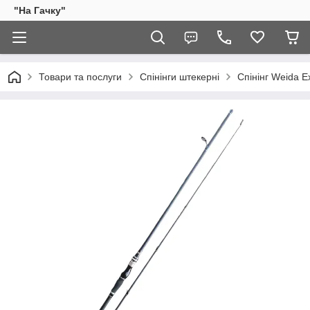
"На Гачку"
Товари та послуги
Спінінги штекерні
Спінінг Weida Ex