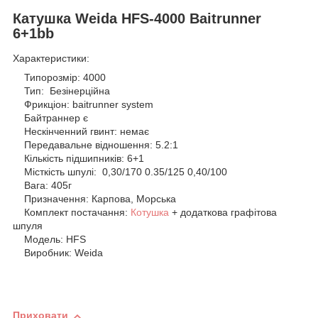
Катушка Weida HFS-4000 Baitrunner
6+1bb
Характеристики:
Типорозмір: 4000
Тип: Безінерційна
Фрикціон: baitrunner system
Байтраннер є
Нескінченний гвинт: немає
Передавальне відношення: 5.2:1
Кількість підшипників: 6+1
Місткість шпулі: 0,30/170 0.35/125 0,40/100
Вага: 405г
Призначення: Карпова, Морська
Комплект постачання:
Котушка
+ додаткова графітова
шпуля
Модель: HFS
Виробник: Weida
Приховати