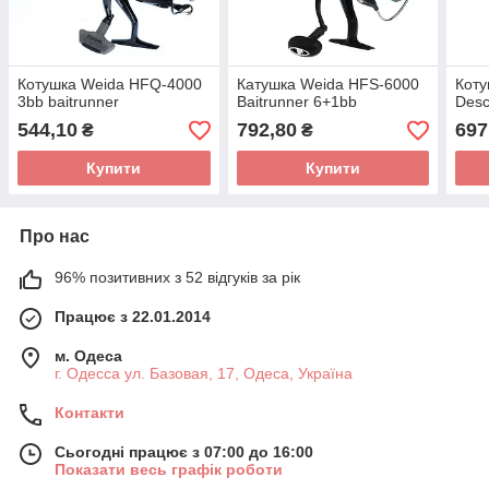
Котушка Weida HFQ-4000
Катушка Weida HFS-6000
Коту
3bb baitrunner
Baitrunner 6+1bb
Desc
544,10
792,80
697
₴
₴
Купити
Купити
Про нас
96% позитивних з 52 відгуків за рік
Працює з 22.01.2014
м. Одеса
г. Одесса ул. Базовая, 17, Одеса, Україна
Контакти
Сьогодні працює з 07:00 до 16:00
Показати весь графік роботи