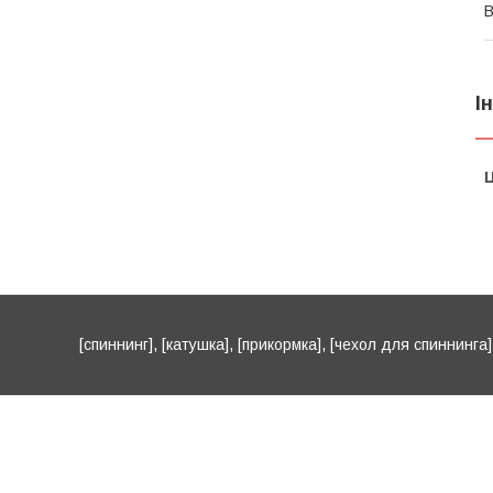
В
І
Ц
[спиннинг], [катушка], [прикормка], [чехол для спиннинга], 