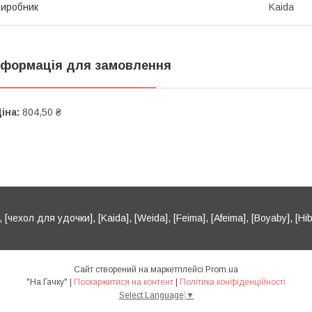
иробник
Kaida
нформація для замовлення
іна:
804,50 ₴
[чехол для удочки], [Kaida], [Weida], [Feima], [Afeima], [Boyaby], [Hib
Сайт створений на маркетплейсі
Prom.ua
"На Гачку" |
Поскаржитися на контент
|
Політика конфіденційності
Select Language
▼