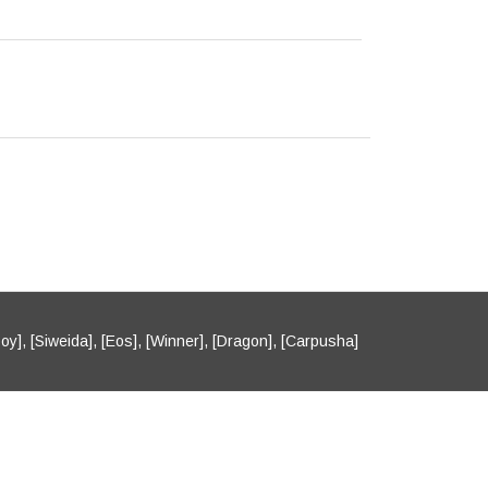
oy], [Siweida], [Eos], [Winner], [Dragon], [Carpusha]