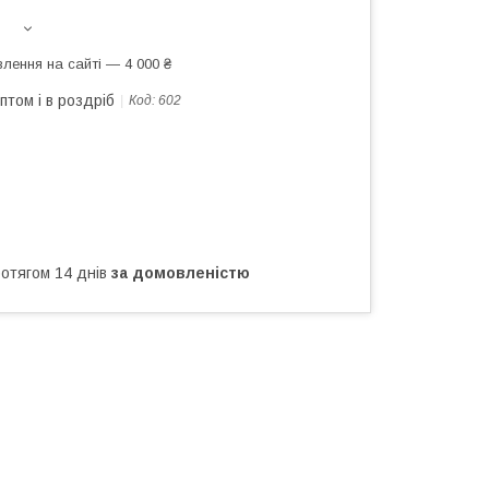
лення на сайті — 4 000 ₴
птом і в роздріб
Код:
602
ротягом 14 днів
за домовленістю