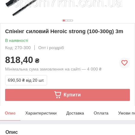
Спінінг силовий Heroic strong (100-300g) 3m
В наявності
Код: 270-300
Опт і роздріб
818,40
₴
Мінімальна сума замовлення на сайті — 4 000 ₴
690,50 ₴
від 20 шт.
Купити
Опис
Характеристики
Доставка
Оплата
Умови п
Опис