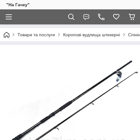
"На Гачку"
Товари та послуги
Коропові вудлища штекерні
Спіні