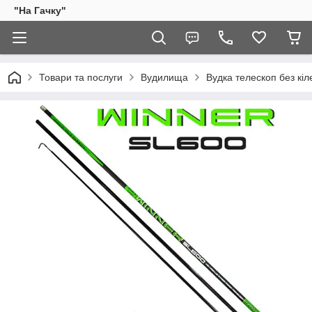
"На Гачку"
Товари та послуги
Вудилища
Вудка телескоп без кіл