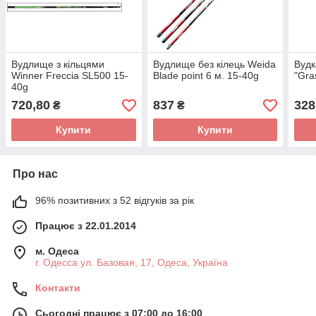
Вудлище з кільцями
Вудлище без кілець Weida
Вудк
Winner Freccia SL500 15-
Blade point 6 м. 15-40g
"Gra
40g
720,80
837
328
₴
₴
Купити
Купити
Про нас
96% позитивних з 52 відгуків за рік
Працює з 22.01.2014
м. Одеса
г. Одесса ул. Базовая, 17, Одеса, Україна
Контакти
Сьогодні працює з 07:00 до 16:00