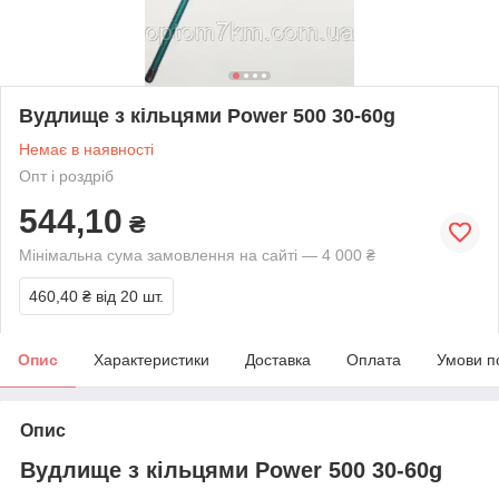
Вудлище з кільцями Power 500 30-60g
Немає в наявності
Опт і роздріб
544,10
₴
Мінімальна сума замовлення на сайті — 4 000 ₴
460,40 ₴
від 20 шт.
Опис
Характеристики
Доставка
Оплата
Умови п
Опис
Вудлище з кільцями Power 500 30-60g