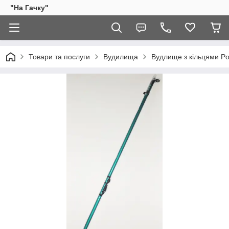
"На Гачку"
Товари та послуги
Вудилища
Вудлище з кільцями Po