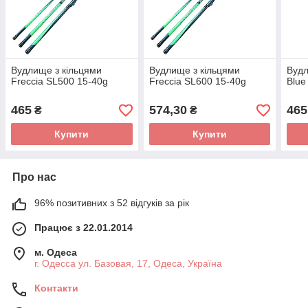
Вудлище з кільцями
Вудлище з кільцями
Вудл
Freccia SL500 15-40g
Freccia SL600 15-40g
Blue
465
574,30
465
₴
₴
Купити
Купити
Про нас
96% позитивних з 52 відгуків за рік
Працює з 22.01.2014
м. Одеса
г. Одесса ул. Базовая, 17, Одеса, Україна
Контакти