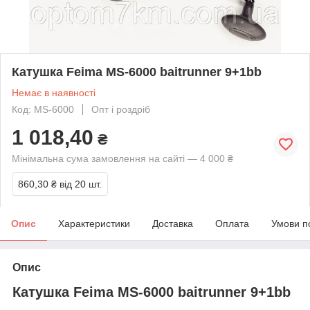
Катушка Feima MS-6000 baitrunner 9+1bb
Немає в наявності
Код: MS-6000
Опт і роздріб
1 018,40
₴
Мінімальна сума замовлення на сайті — 4 000 ₴
860,30 ₴
від 20 шт.
Опис
Характеристики
Доставка
Оплата
Умови п
Опис
Катушка Feima MS-6000 baitrunner 9+1bb