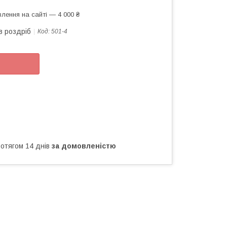
лення на сайті — 4 000 ₴
в роздріб
Код:
501-4
ротягом 14 днів
за домовленістю