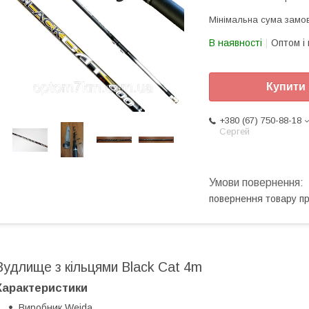
Мінімальна сума замов
В наявності
Оптом і 
Купити
+380 (67) 750-88-18
Сергей
повернення товару п
Вудлище з кільцями Black Cat 4m
Характеристики
Виробник Weida