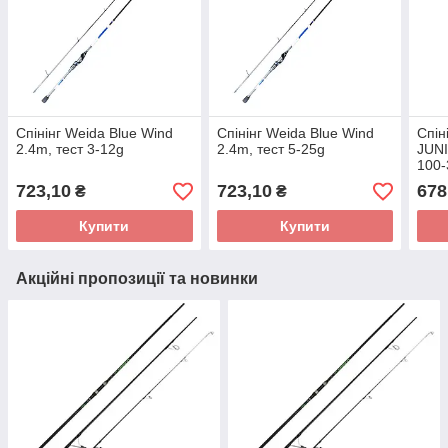
Спінінг Weida Blue Wind
Спінінг Weida Blue Wind
Спін
2.4m, тест 3-12g
2.4m, тест 5-25g
JUNI
100-
723,10
723,10
678
₴
₴
Купити
Купити
Акційні пропозиції та новинки