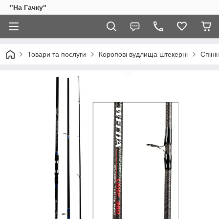
"На Гачку"
Товари та послуги
Коропові вудлища штекерні
Спіні