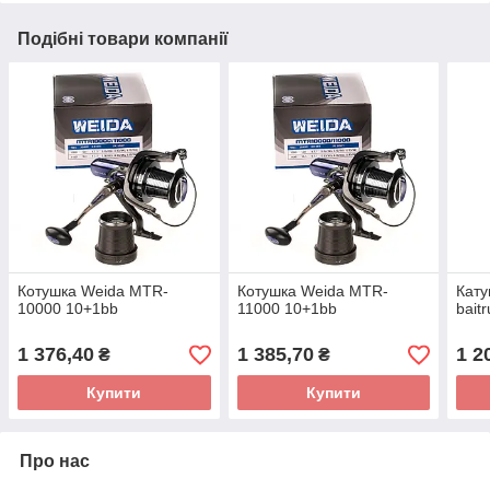
Подібні товари компанії
Котушка Weida MTR-
Котушка Weida MTR-
Кату
10000 10+1bb
11000 10+1bb
bait
1 376,40
1 385,70
1 2
₴
₴
Купити
Купити
Про нас