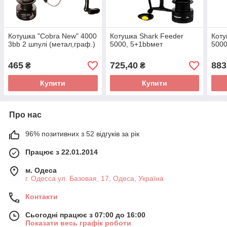
Котушка "Cobra New" 4000
Котушка Shark Feeder
Коту
3bb 2 шпулі (метал,граф.)
5000, 5+1bbмет
500
465
725,40
883
₴
₴
Купити
Купити
Про нас
96% позитивних з 52 відгуків за рік
Працює з 22.01.2014
м. Одеса
г. Одесса ул. Базовая, 17, Одеса, Україна
Контакти
Сьогодні працює з 07:00 до 16:00
Показати весь графік роботи