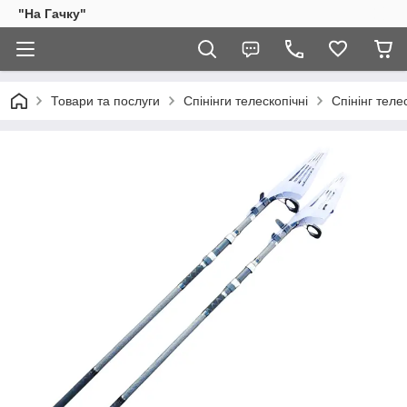
"На Гачку"
Товари та послуги
Спінінги телескопічні
Спінінг теле