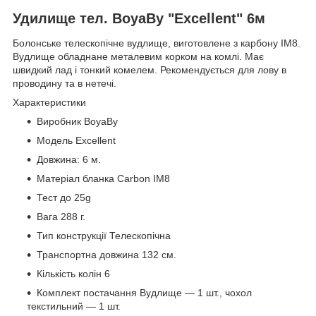
Удилище тел. BoyaBy "Excellent" 6м
Болонське телескопічне вудлище, виготовлене з карбону IM8.
Вудлище обладнане металевим корком на комлі. Має
швидкий лад і тонкий комелем. Рекомендується для лову в
проводину та в нетечі.
Характеристики
Виробник BoyaBy
Модель Excellent
Довжина: 6 м.
Матеріал бланка Carbon IM8
Тест до 25g
Вага 288 г.
Тип конструкції Телескопічна
Транспортна довжина 132 см.
Кількість колін 6
Комплект постачання Вудлище — 1 шт., чохол
текстильний — 1 шт.