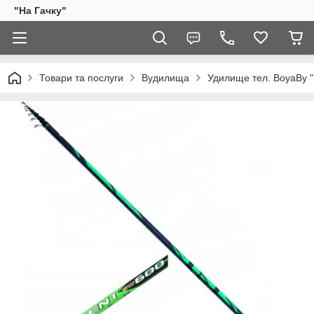
"На Гачку"
Товари та послуги
Вудилища
Удилище тел. BoyaBy "