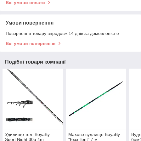
Всі умови оплати
Умови повернення
Повернення товару впродовж 14 днів за домовленістю
Всі умови повернення
Подібні товари компанії
Удилище тел. BoyaBy
Махове вудлище BoyaBy
Вудл
Sport Night 30g 4m
"Excellent" 7 м
бомб