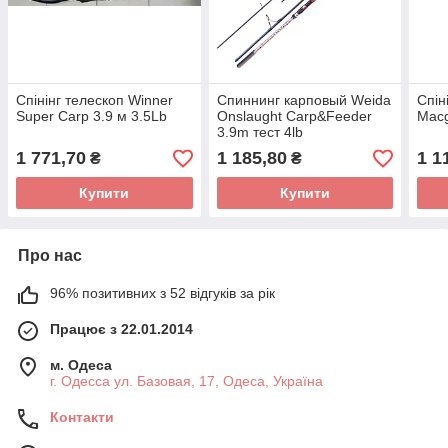
Спінінг телескоп Winner
Спиннинг карповый Weida
Спін
Super Carp 3.9 м 3.5Lb
Onslaught Carp&Feeder
Macg
3.9m тест 4lb
1 771,70
1 185,80
1 1
₴
₴
Купити
Купити
Про нас
96% позитивних з 52 відгуків за рік
Працює з 22.01.2014
м. Одеса
г. Одесса ул. Базовая, 17, Одеса, Україна
Контакти