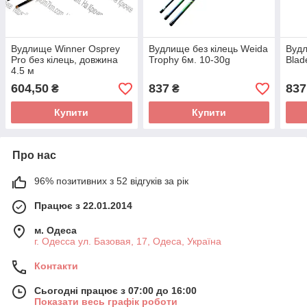
Вудлище Winner Osprey
Вудлище без кілець Weida
Вудл
Pro без кілець, довжина
Trophy 6м. 10-30g
Blad
4.5 м
604,50
837
837
₴
₴
Купити
Купити
Про нас
96% позитивних з 52 відгуків за рік
Працює з 22.01.2014
м. Одеса
г. Одесса ул. Базовая, 17, Одеса, Україна
Контакти
Сьогодні працює з 07:00 до 16:00
Показати весь графік роботи