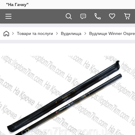
"На Гачку"
Товари та послуги
Вудилища
Вудлище Winner Osprey