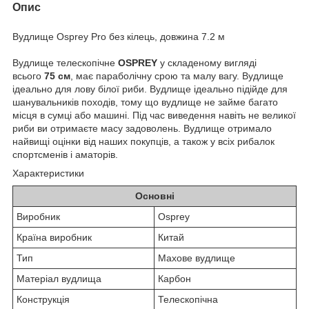
Опис
Вудлище Osprey Pro без кілець, довжина 7.2 м
Вудлище телескопічне
OSPREY
у складеному вигляді
всього
75 см
, має параболічну срою та малу вагу. Вудлище
ідеально для лову білої риби. Вудлище ідеально підійде для
шанувальників походів, тому що вудлище не займе багато
місця в сумці або машині. Під час виведення навіть не великої
риби ви отримаєте масу задоволень. Вудлище отримало
найвищі оцінки від наших покупців, а також у всіх рибалок
спортсменів і аматорів.
Характеристики
Основні
Виробник
Osprey
Країна виробник
Китай
Тип
Махове вудлище
Матеріал вудлища
Карбон
Конструкція
Телескопічна