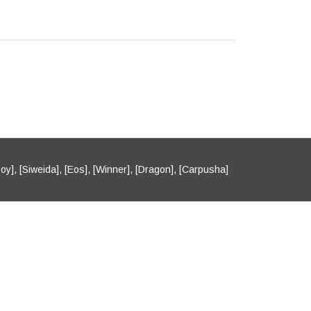
oy], [Siweida], [Eos], [Winner], [Dragon], [Carpusha]