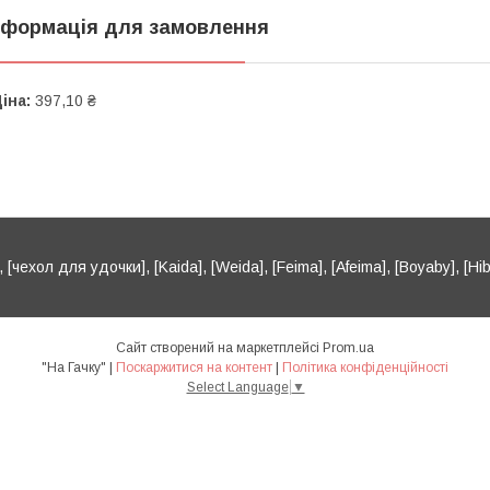
нформація для замовлення
іна:
397,10 ₴
[чехол для удочки], [Kaida], [Weida], [Feima], [Afeima], [Boyaby], [Hib
Сайт створений на маркетплейсі
Prom.ua
"На Гачку" |
Поскаржитися на контент
|
Політика конфіденційності
Select Language
▼