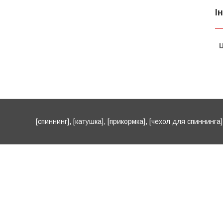
І
Ц
[спиннинг], [катушка], [прикормка], [чехол для спиннинга], 