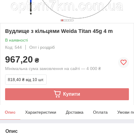
Вудлище з кільцями Weida Titan 45g 4 m
В наявності
Код: 544
Опт і роздріб
967,20
₴
Мінімальна сума замовлення на сайті — 4 000 ₴
818,40 ₴
від 10 шт.
Купити
Опис
Характеристики
Доставка
Оплата
Умови п
Опис