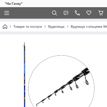
"На Гачку"
Товари та послуги
Вудилища
Вудлище з кільцями We