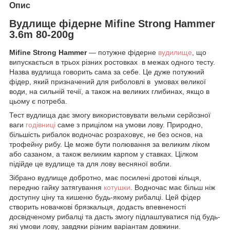
Опис
Вудлище фідерне Mifine Strong Hammer
3.6m 80-200g
Mifine Strong Hammer
— потужне фідерне
вудилище
, що
випускається в трьох різних ростовках в межах одного тесту.
Назва вудлища говорить сама за себе. Це дуже потужний
фідер, який призначений для риболовлі в умовах великої
води, на сильній течії, а також на великих глибинах, якщо в
цьому є потреба.
Тест вудлища дає змогу використовувати вельми серйозної
ваги
годівниці
саме з прицілом на умови лову. Природно,
більшість рибалок водночас розраховує, не без основ, на
трофейну рибу. Це може бути полювання за великим ліком
або сазаном, а також великим карпом у ставках. Цілком
підійде це вудлище та для лову весняної вобли.
Зібрано вудлище добротно, має посилені дротові кільця,
передню гайку затягування
котушки
. Водночас має більш ніж
доступну ціну та кишеню будь-якому рибалці. Цей фідер
створить новачкові брязкальця, додасть впевненості
досвідченому рибалці та дасть змогу підлаштуватися під будь-
які умови лову, завдяки різним варіантам довжини.