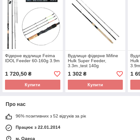
Фідерне вудлище Feima
Вудлище фідерне Mifine
Вудл
IDOL Feeder 60-160g 3.9m
Hulk Super Feeder,
Hulk
3.3m.,test 140g
3.9m
1 720,50
1 302
1 6
₴
₴
Купити
Купити
Про нас
96% позитивних з 52 відгуків за рік
Працює з 22.01.2014
м. Одеса