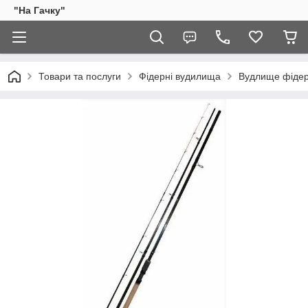
"На Гачку"
Товари та послуги
Фідерні вудилища
Вудлище фідер