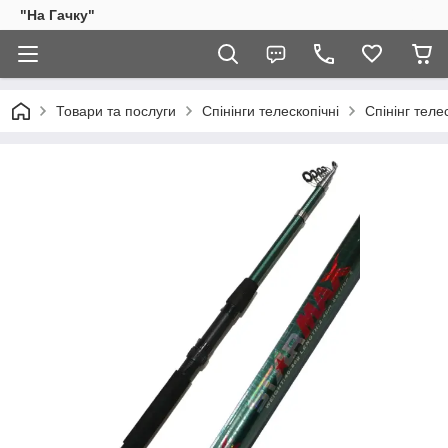
"На Гачку"
Товари та послуги
Спінінги телескопічні
Спінінг теле