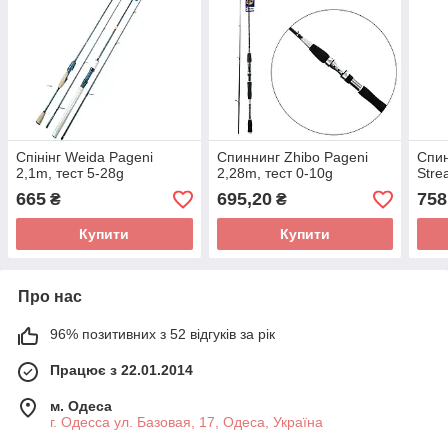
Спінінг Weida Pageni
Спиннинг Zhibo Pageni
Спин
2,1m, тест 5-28g
2,28m, тест 0-10g
Stre
665
695,20
758
₴
₴
Купити
Купити
Про нас
96% позитивних з 52 відгуків за рік
Працює з 22.01.2014
м. Одеса
г. Одесса ул. Базовая, 17, Одеса, Україна